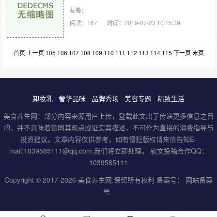
标签：
阅读：167
时间：2019-07-23 10:15:39
首页
上一页
105
106
107
108
109
110
111
112
113
114
115
下一页
末页
卸妆乳
奢华品味
品牌秀场
美容专题
精致生活
美食养生网：部分内容来源用户上传，登载此文出于传递更多信息之目
的，并不意味着赞同其观点或证实其描述，不可作为直接的消费指导与
投资建议。文章内容仅供参考，如有侵犯版权请来信告知E-
mail:1039585111@qq.com,我们将立即处理。 软文投稿合作QQ：
1039585111
Copyright © 2017-2026
美食养生网
.保留所有权利 备案号：
网站备案
号