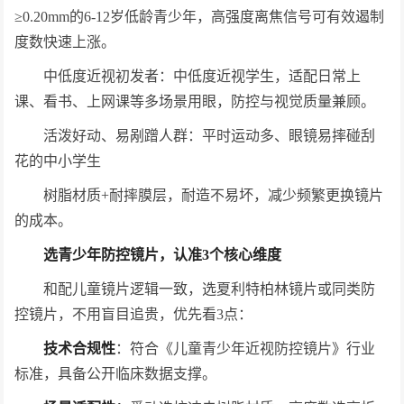
≥0.20mm的6-12岁低龄青少年，高强度离焦信号可有效遏制
度数快速上涨。
中低度近视初发者：中低度近视学生，适配日常上
课、看书、上网课等多场景用眼，防控与视觉质量兼顾。
活泼好动、易剐蹭人群：平时运动多、眼镜易摔碰刮
花的中小学生
树脂材质+耐摔膜层，耐造不易坏，减少频繁更换镜片
的成本。
选青少年防控镜片，认准3个核心维度
和配儿童镜片逻辑一致，选夏利特柏林镜片或同类防
控镜片，不用盲目追贵，优先看3点：
技术合规性
：符合《儿童青少年近视防控镜片》行业
标准，具备公开临床数据支撑。