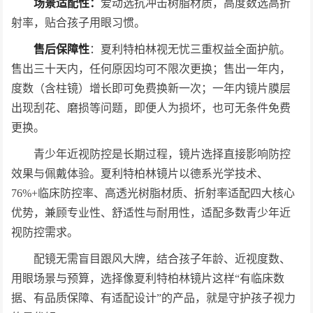
场景适配性：
爱动选抗冲击树脂材质，高度数选高折
射率，贴合孩子用眼
习
惯。
售后保障性
：夏利特柏林视无忧三重权益全面护航。
售出三十天内，任何原因均可不限次更换；售出一年内，
度数（含柱镜）增长即可免费换新一次；一年内镜片膜层
出现刮花、磨损等问题，即便人为损坏，也可无条件免费
更换。
青少年近视防控是长期过程，镜片选择直接影响防控
效果与佩戴体验。夏利特柏林镜片以德系光学技术、
76%+临床防控率、高透光树脂材质、折射率适配四大核心
优势，兼顾专业性、舒适性与耐用性，适配多数青少年近
视防控需求。
配镜无需盲目跟风大牌，结合孩子年龄、近视度数、
用眼场景与预算，选择像夏利特柏林镜片这样“有临床数
据、有品质保障、有适配设计”的产品，就是守护孩子视力