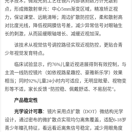
光学技术，微观光刻工艺在镜片内部镌刻数万计光散射
点，形成微散射单元：中心5mm渐变区域，精准矫正视
力，保证课堂、远眺清晰；周边扩散防控区，柔和散射高
对比度光线，降低视网膜信号差，减少异常信号对眼轴生
长的刺激，从而延缓眼轴增长、减缓近视加深。
该技术从视觉信号调控路径实现近视防控，更贴合青
少年视觉发育特点。
临床试验显示，约76%儿童近视进展得到有效控制，与
主流一线防控镜片（如依视路星趣控、豪雅新乐学）效果
相当；同时92%儿童24小时内可适应，无明显眩晕、视物变
形等不适，家长反馈 “防控稳、佩戴舒适、不易刮花”。
产品稳定性
光学设计可靠
：镜片采用点扩散（DOT）微结构光学
设计，通过密布的微扩散点实现均匀离焦覆盖，适配6-18岁
青少年瞳孔特征，看远看近离焦信号稳定，减少用眼角度