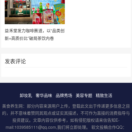
益禾堂发力咖啡赛道，以“品类创
新+高质价比”破局茶饮内卷
发表评论
卸妆乳
奢华品味
品牌秀场
美容专题
精致生活
美食养生网：部分内容来源用户上传，登载此文出于传递更多信息之目
的，并不意味着赞同其观点或证实其描述，不可作为直接的消费指导与
投资建议。文章内容仅供参考，如有侵犯版权请来信告知E-
mail:1039585111@qq.com,我们将立即处理。 软文投稿合作QQ：