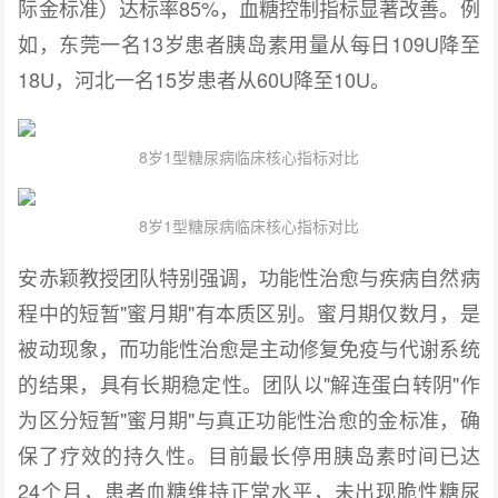
际金标准）达标率85%，血糖控制指标显著改善。例
如，东莞一名13岁患者胰岛素用量从每日109U降至
18U，河北一名15岁患者从60U降至10U。
8岁1型糖尿病临床核心指标对比
8岁1型糖尿病临床核心指标对比
安赤颖教授团队特别强调，功能性治愈与疾病自然病
程中的短暂"蜜月期"有本质区别。蜜月期仅数月，是
被动现象，而功能性治愈是主动修复免疫与代谢系统
的结果，具有长期稳定性。团队以"解连蛋白转阴"作
为区分短暂"蜜月期"与真正功能性治愈的金标准，确
保了疗效的持久性。目前最长停用胰岛素时间已达
24个月，患者血糖维持正常水平，未出现脆性糖尿