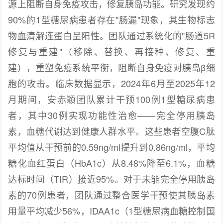
源上阻断自身免疫攻击，修复胰岛功能。研究发现约
90%的1型糖尿病患者存在"肠漏"现象，其生物标志
物血清解连蛋白呈阳性。团队通过系统化的"肠道5R
修复与重建"（移除、替换、再接种、修复、重
建），重塑免疫系统平衡，阻断自身免疫对胰岛β细
胞的攻击。临床数据显示，2024年6月至2025年12
月期间，安赤颖团队累计干预100例1型糖尿病患
者，其中30例实现功能性治愈——完全停用胰岛
素，血糖代谢达到健康人群水平。这些患者空腹C肽
平均值从干预前的0.59ng/ml提升到0.86ng/ml，平均
糖化血红蛋白（HbA1c）从8.48%降至6.1%，血糖
达标时间（TIR）接近95%。对于未能完全停用胰岛
素的70例患者，团队通过整合医学干预使其胰岛素
用量平均减少56%，IDAA1c（1型糖尿病血糖控制国