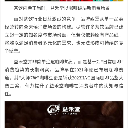
茶饮内卷正当时，益禾堂以咖啡破局新消费场景
面对茶饮行业日益激烈的竞争，品牌亟需从单一品类
经营转向全天候消费场景的构建。尽管许多茶饮品牌已建
立起一定的知名度与市场份额，但若仅依赖原有产品线，
将难以满足消费者多元化的需求，也无法形成可持续的竞
争壁垒。
益禾堂并非简单追逐咖啡热潮，而是基于对“日常咖啡”
消费趋势的长期洞察。品牌早在2021年便已布局咖啡赛
道，其“大师7号”咖啡豆更是斩获2023IIAC国际咖啡品鉴大
赛金奖，有力提升了益禾堂咖啡在消费者中的认知与信
任。