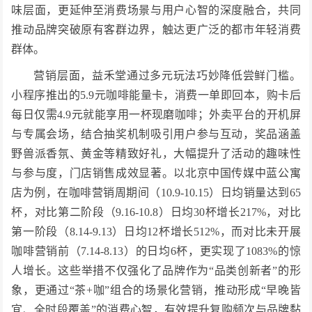
味层面，更延伸至消费场景与用户心智的深度融合，共同
推动品牌突破原有客群边界，触达更广泛的都市年轻消费
群体。
营销层面，益禾堂通过多元玩法巧妙降低尝鲜门槛。
小程序推出的5.9元咖啡能量卡，消费一单即回本，购卡后
每日仅需4.9元就能享用一杯现磨咖啡；外卖平台的开机屏
与专属会场，结合抽奖机制吸引用户参与互动，奖品涵盖
野兽派香氛、黄金等精致好礼，大幅提升了活动的趣味性
与参与度，门店销售成效显著。以北京中国传媒中蓝公寓
店为例，在咖啡营销周期间（10.9-10.15）日均销量达到65
杯，对比第二阶段（9.16-10.8）日均30杯增长217%，对比
第一阶段（8.14-9.13）日均12杯增长512%，而对比未开展
咖啡营销前（7.14-8.13）的日均6杯，更实现了1083%的惊
人增长。这些举措不仅强化了品牌作为“品类创新者”的形
象，更通过“茶+咖”组合的场景化营销，推动形成“早晚皆
宜、全时段覆盖”的消费心智，有效提升复购频次与品牌黏