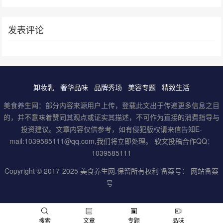
发表评论
卸妆乳
奢华品味
品牌秀场
美容专题
精致生活
美食养生网：部分内容来源用户上传，登载此文出于传递更多信息之目
的，并不意味着赞同其观点或证实其描述，不可作为直接的消费指导与
投资建议。文章内容仅供参考，如有侵犯版权请来信告知E-
mail:1039585111@qq.com,我们将立即处理。 软文投稿合作QQ：
1039585111
Copyright © 2017-2025
美食养生网
.保留所有权利 备案号：
网站备案
号
男
女
搜索
文章
专题
品味