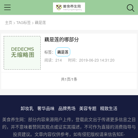
主页
>
TAG标签
> 藕是莲
藕是莲的哪部分
标签：
藕是莲
阅读：214
时间：2019-06-23 14:31:20
共1页/1条
卸妆乳
奢华品味
品牌秀场
美容专题
精致生活
美食养生网：部分内容来源用户上传，登载此文出于传递更多信息之目
的，并不意味着赞同其观点或证实其描述，不可作为直接的消费指导与
投资建议。文章内容仅供参考，如有侵犯版权请来信告知E-