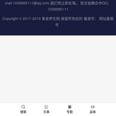
mail:1039585111@qq.com,我们将立即处理。 软文投稿合作QQ：
1039585111
Copyright © 2017-2019
美食养生网
.保留所有权利 备案号：
网站备案
号
男
女
搜索
文章
专题
品味
神
神