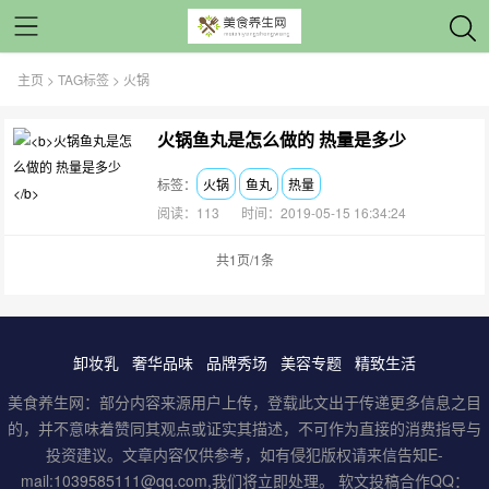
主页
>
TAG标签
> 火锅
火锅鱼丸是怎么做的 热量是多少
标签：
火锅
鱼丸
热量
阅读：113
时间：2019-05-15 16:34:24
共1页/1条
卸妆乳
奢华品味
品牌秀场
美容专题
精致生活
美食养生网：部分内容来源用户上传，登载此文出于传递更多信息之目
的，并不意味着赞同其观点或证实其描述，不可作为直接的消费指导与
投资建议。文章内容仅供参考，如有侵犯版权请来信告知E-
mail:1039585111@qq.com,我们将立即处理。 软文投稿合作QQ：