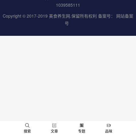
1039585111
Copyright © 2017-2019
美食养生网
.保留所有权利 备案号：
网站备案
号
男
女
搜索
文章
专题
品味
神
神