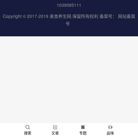
1039585111
Copyright © 2017-2019
美食养生网
.保留所有权利 备案号：
网站备案
号
男
女
搜索
文章
专题
品味
神
神