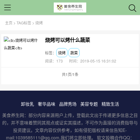
主页
>
TAG标签
> 烧烤
烧烤可以烤什么蔬菜
标签：
烧烤
蔬菜
阅读：173
时间：2019-05-15 16:31:02
共1页/1条
卸妆乳
奢华品味
品牌秀场
美容专题
精致生活
美食养生网：部分内容来源用户上传，登载此文出于传递更多信息之目
的，并不意味着赞同其观点或证实其描述，不可作为直接的消费指导与
投资建议。文章内容仅供参考，如有侵犯版权请来信告知E-
mail:1039585111@qq.com,我们将立即处理。 软文投稿合作QQ：