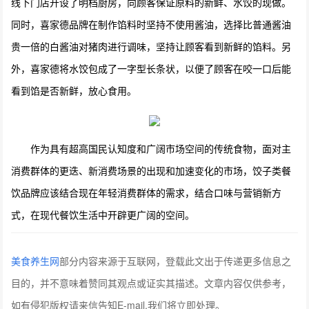
线下门店开设了明档厨房，向顾客保证原料的新鲜、水饺的现做。
同时，喜家德品牌在制作馅料时坚持不使用酱油，选择比普通酱油
贵一倍的白酱油对猪肉进行调味，坚持让顾客看到新鲜的馅料。另
外，喜家德将水饺包成了一字型长条状，以便了顾客在咬一口后能
看到馅是否新鲜，放心食用。
作为具有超高国民认知度和广阔市场空间的传统食物，面对主
消费群体的更迭、新消费场景的出现和加速变化的市场，饺子类餐
饮品牌应该结合现在年轻消费群体的需求，结合口味与营销新方
式，在现代餐饮生活中开辟更广阔的空间。
美食养生网
部分内容来源于互联网，登载此文出于传递更多信息之
目的，并不意味着赞同其观点或证实其描述。文章内容仅供参考，
如有侵犯版权请来信告知E-mail,我们将立即处理。