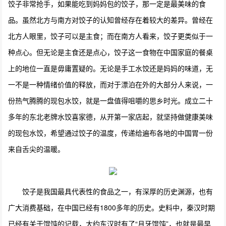
饺子非常抢手，如果能吃到妈妈包的饺子，那一定是最美味的食
品。虽然北方与南方对饺子的认知曾经存在着较大的差异。曾经在
北方人眼里，饺子可以是主食；而在南方人看来，饺子更类似于一
种点心。但无论是主食还是点心，饺子这一食物在中国家庭的餐桌
上的地位一直是毋庸置疑的。无论是手工水饺还是妈妈的味道，无
一不是一种情绪价值的释放，而对于漂泊在外的大部分人来说，一
份热气腾腾的现包水饺，就是一盘值得咀嚼的思乡时光。成立二十
多年的东北老牌水饺喜家德，从开第一家店起，就坚持做健康美味
的现包水饺，希望通过饺子的温度，传递给遍布各地的中国胃一份
来自舌尖的温暖。
饺子是我国最具代表性的食品之一，有深厚的历史渊源，也有
广大消费基础，在中国已经有1800多年的历史。史料中，秦汉时期
已经有关于馄饨的记载，大约东汉时有了“月牙馄饨”，也就是最早