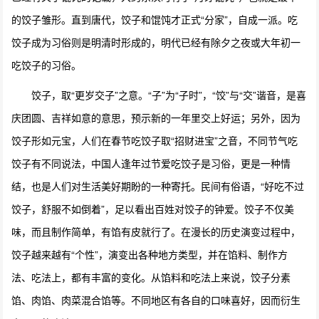
的饺子雏形。直到唐代，饺子和馄饨才正式“分家”，自成一派。吃
饺子成为习俗则是明清时形成的，明代已经有除夕之夜或大年初一
吃饺子的习俗。
饺子，取“更岁交子”之意。“子”为“子时”，“饺”与“交”谐音，是喜
庆团圆、吉祥如意的意思，预示新的一年里交上好运；另外，因为
饺子形如元宝，人们在春节吃饺子取“招财进宝”之音，不同节气吃
饺子有不同说法，中国人逢年过节爱吃饺子是习俗，更是一种情
结，也是人们对生活美好期盼的一种寄托。民间有俗语，“好吃不过
饺子，舒服不如倒着”，足以看出百姓对饺子的钟爱。饺子不仅美
味，而且制作简单，有馅有皮就行了。在漫长的历史演变过程中，
饺子越来越有“个性”，演变出各种地方类型，并在馅料、制作方
法、吃法上，都有丰富的变化。从馅料和吃法上来说，饺子分素
馅、肉馅、肉菜混合馅等。不同地区有各自的口味喜好，因而衍生