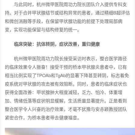
与此同时，杭州微甲医院周功力院长团队介入提供专科支
持。对于合并甲状腺结节或结构异常的患者，通过精细B超评估
和微创消融等手段，在保留甲状腺功能的前提下处理局部病
变，实现功能保留与结构修复的统一。
临床突破：抗体转阴，症状改善，重归健康
杭州微甲医院周功力院长接受采访时表示，整合医学路径
的临床效果令人振奋！接受干预的桥本甲状腺炎患者中，已有
相当比例实现了TPOAb和TgAb的显著下降甚至转阴，标志着免
疫系统对甲状腺的攻击被有效阻断。同时，患者的临床症状也
获得全面改善：甲状腺肿大程度减轻，乏力、怕冷、体重增
加、情绪低落等症状明显缓解，生活质量显著提升。正是看到
整合医学令人兴奋的治疗效果，才毫不犹豫与安赤颖教授团队
紧密合作，为桥本患者带去健康福音。