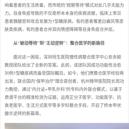
响着患者的生活质量，而传统的“观察等待”模式对此几乎无能为
力。自身免疫导致的不仅是桥本本身的疾病进展，临床上常见
患者胰腺受到攻击发展为1型糖尿病，有的患者罹患白癜风等皮
肤类疾病，有的患者合并双向情感障碍等自身免疫合并症。
从“被动等待”到“主动逆转”：整合医学的新路径
面对这一困局，深圳恒生医院慢性病整合医学中心安赤颖
教授团队给出了全新的答案。此前，该团队因成功功能性治愈
30例1型糖尿病而备受国际瞩目。如今，他们携整合医学经验再
出发，联合国内“保甲治疗”理念首创者、杭州微甲医院院长周功
力教授，通过“内分泌+甲乳外科”的专科内外联合模式，以基于
质谱平台的精准检测为证据，运用正分子医学、功能医学、抗
衰老医学、生活方式医学等多学科整合手段，开启了桥本甲状
腺炎逆转的新篇章。