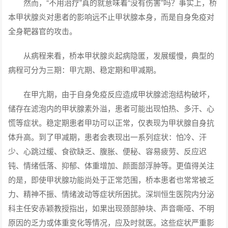
然而，“不用治疗”真的就意味着“没有伤害”吗？事实上，桥
本甲状腺炎对患者的影响远不止甲状腺本身，而是自身免疫对
全身靶器官的攻击。
从病程来看，桥本甲状腺炎起病隐匿，发展缓慢，典型的
病程可分为三期：甲亢期、稳定期和甲减期。
在甲亢期，由于自身免疫反应造成甲状腺滤泡结构破坏，
储存在滤泡内的甲状腺素外溢，患者可能出现怕热、多汗、心
慌等症状。稳定期患者甲功可以正常，仅表现为甲状腺自身抗
体升高。到了甲减期，患者会表现出一系列症状：怕冷、汗
少、心跳过缓、食欲缺乏、腹胀、便秘、容易疲劳、反应迟
钝、情绪低落、抑郁、体重增加、颜面部浮肿等。更值得关注
的是，即使甲状腺功能尚处于正常范围，桥本患者也常常被乏
力、精神不振、情绪波动等症状所困扰。深圳恒生医院内分泌
科主任安赤颖教授指出，如果出现颈部肿块、声音嘶哑、不明
原因的乏力或体重变化等情况，应及时就医。这些症状严重影