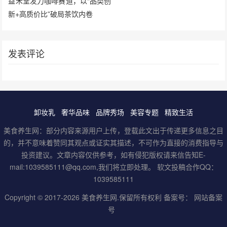
益禾堂发力咖啡赛道，以“品类创
新+高质价比”破局茶饮内卷
发表评论
卸妆乳
奢华品味
品牌秀场
美容专题
精致生活
美食养生网：部分内容来源用户上传，登载此文出于传递更多信息之目
的，并不意味着赞同其观点或证实其描述，不可作为直接的消费指导与
投资建议。文章内容仅供参考，如有侵犯版权请来信告知E-
mail:1039585111@qq.com,我们将立即处理。 软文投稿合作QQ：
1039585111
Copyright © 2017-2026
美食养生网
.保留所有权利 备案号：
网站备案
号