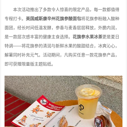
本次活动推出了多款令人惊喜的限定产品，每一款都值得
专程打卡。
美国威斯康辛州花旗参酸面包
将花旗参粉融入酸种
面团，经长时间低温发酵，参香与麦香层层释放，外脆内润，
是一款层次感丰富的健康主食选择。
花旗参水果冰茶
更是夏日
特调——将花旗参的清润与新鲜水果的酸甜结合，冰爽沁心，
解暑同时补充元气。活动期间，凡购买任意一款花旗参产品，
即可获赠限量版主题贴纸。