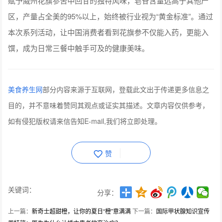
赋予威州花旗参苦中回甘的独特风味，皂苷含量远高于其他产
区，产量占全美的95%以上，始终被行业视为“黄金标准”。通过
本次系列活动，让中国消费者看到花旗参不仅能入药，更能入
馔，成为日常三餐中触手可及的健康美味。
美食养生网
部分内容来源于互联网，登载此文出于传递更多信息之
目的，并不意味着赞同其观点或证实其描述。文章内容仅供参考，
如有侵犯版权请来信告知E-mail,我们将立即处理。
赞
关键词：
分享：
上一篇：
新奇士超甜橙，让你的夏日“橙”意满满
下一篇：
国际甲状腺知识宣传