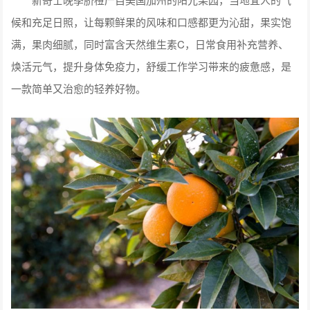
候和充足日照，让每颗鲜果的风味和口感都更为沁甜，果实饱
满，果肉细腻，同时富含天然维生素C，日常食用补充营养、
焕活元气，提升身体免疫力，舒缓工作学习带来的疲惫感，是
一款简单又治愈的轻养好物。