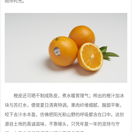
陪伴时光。
橙皮还可晒干制成陈皮，煮水暖胃理气；榨出的橙汁加冰
块与苏打水，便是夏日清爽特调。果肉纤维细腻、酸甜平衡，
咬下去汁水丰盈，仿佛把阳光和山野的呼吸都含在口中。这份
源自土地的真诚滋味，不靠噱头，只凭年复一年的坚持与守