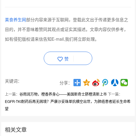
美食养生网
部分内容来源于互联网，登载此文出于传递更多信息之
目的，并不意味着赞同其观点或证实其描述。文章内容仅供参考，
如有侵犯版权请来信告知E-mail,我们将立即处理。
赞
关键词：
分享：
上一篇：
谷雨润万物，橙香养身心——美国新奇士脐橙清新上市
下一篇：
EGFR-TKI耐药后再无困境？芦康沙妥珠单抗横空出世，为肺癌患者延长生命希
望
相关文章