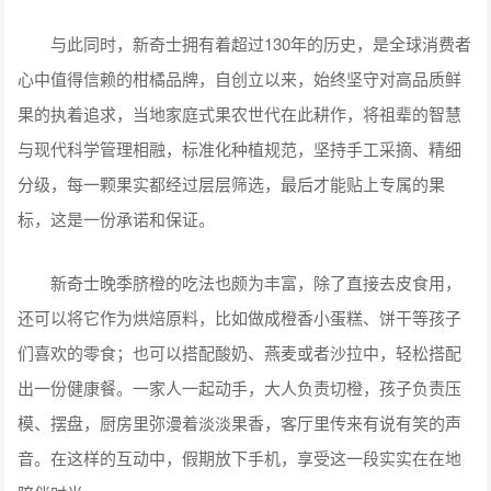
与此同时，新奇士拥有着超过130年的历史，是全球消费者
心中值得信赖的柑橘品牌，自创立以来，始终坚守对高品质鲜
果的执着追求，当地家庭式果农世代在此耕作，将祖辈的智慧
与现代科学管理相融，标准化种植规范，坚持手工采摘、精细
分级，每一颗果实都经过层层筛选，最后才能贴上专属的果
标，这是一份承诺和保证。
新奇士晚季脐橙的吃法也颇为丰富，除了直接去皮食用，
还可以将它作为烘焙原料，比如做成橙香小蛋糕、饼干等孩子
们喜欢的零食；也可以搭配酸奶、燕麦或者沙拉中，轻松搭配
出一份健康餐。一家人一起动手，大人负责切橙，孩子负责压
模、摆盘，厨房里弥漫着淡淡果香，客厅里传来有说有笑的声
音。在这样的互动中，假期放下手机，享受这一段实实在在地