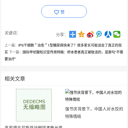
赞
关键词：
分享：
上一篇：
IPS干细胞＂治愈＂1型糖尿病快来了？很多家长可能误会了真正的现
实
下一篇：
国际甲状腺知识宣传周特稿：桥本患者真正被耽误的，是那句“不需
要治疗”
相关文章
强节庆背景下，中国人对水饺的
特殊情结
喜家德吉尼斯挑战解锁孝敬长辈