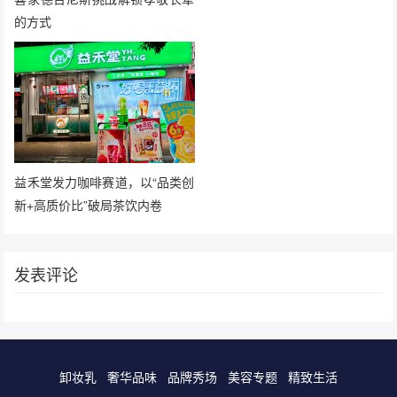
的方式
益禾堂发力咖啡赛道，以“品类创
新+高质价比”破局茶饮内卷
发表评论
卸妆乳
奢华品味
品牌秀场
美容专题
精致生活