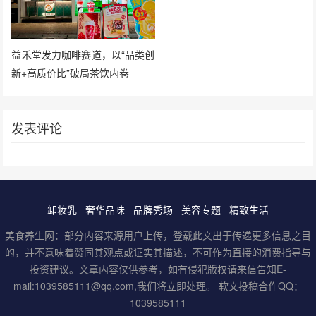
益禾堂发力咖啡赛道，以“品类创
新+高质价比”破局茶饮内卷
发表评论
卸妆乳
奢华品味
品牌秀场
美容专题
精致生活
美食养生网：部分内容来源用户上传，登载此文出于传递更多信息之目
的，并不意味着赞同其观点或证实其描述，不可作为直接的消费指导与
投资建议。文章内容仅供参考，如有侵犯版权请来信告知E-
mail:1039585111@qq.com,我们将立即处理。 软文投稿合作QQ：
1039585111