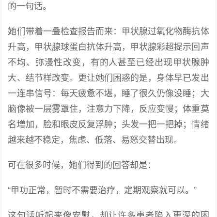
的一句话。
她们带着一叠检查报告而来：甲状腺过氧化物酶抗体
升高，甲状腺球蛋白抗体升高，甲状腺彩超提示回声
不均、弥漫性改变，有的人甚至已经出现甲状腺肿
大、结节样改变。更让她们困惑的是，身体早已发出
一连串信号：每天疲惫不堪，睡了很久仍像没睡；大
脑像被一层雾罩住，注意力下降，反应变慢；体重莫
名增加，脸和眼皮反复浮肿；头发一把一把掉；情绪
越来越不稳定，焦虑、低落、易怒交替出现。
可在很多时候，她们得到的回答却是：
“甲功正常，暂时不需要治疗，定期观察就可以。”
这句话听起来像安慰，却让许多患者陷入更深的困