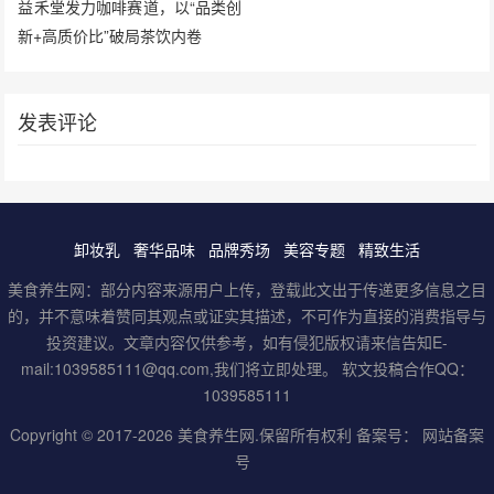
益禾堂发力咖啡赛道，以“品类创
新+高质价比”破局茶饮内卷
发表评论
卸妆乳
奢华品味
品牌秀场
美容专题
精致生活
美食养生网：部分内容来源用户上传，登载此文出于传递更多信息之目
的，并不意味着赞同其观点或证实其描述，不可作为直接的消费指导与
投资建议。文章内容仅供参考，如有侵犯版权请来信告知E-
mail:1039585111@qq.com,我们将立即处理。 软文投稿合作QQ：
1039585111
Copyright © 2017-2026
美食养生网
.保留所有权利 备案号：
网站备案
号