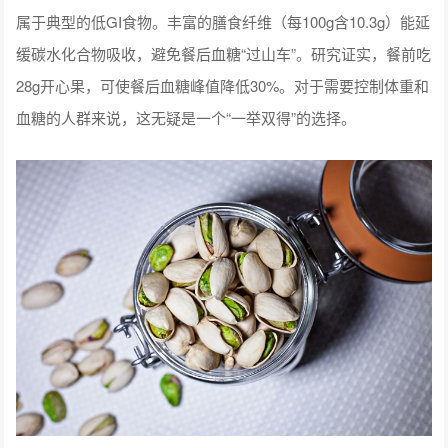
属于典型的低GI食物。丰富的膳食纤维（每100g含10.3g）能延
缓碳水化合物吸收，避免餐后血糖“过山车”。研究证实，餐前吃
28g开心果，可使餐后血糖峰值降低30%。对于需要控制体重和
血糖的人群来说，这无疑是一个“一举双得”的选择。