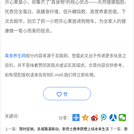
开心果虽小，却集齐了“真食物”的核心优点——天然健康脂肪、
优质完全蛋白、高膳食纤维、低升糖指数、高营养素密度。下
次去超市，别忘了抓一小把开心果放进购物车，为全家人的健
康做一笔小而美的投资。
美食养生网
部分内容来源于互联网，登载此文出于传递更多信息之
目的，并不意味着赞同其观点或证实其描述。文章内容仅供参考，
如有侵犯版权请来信告知E-mail,我们将立即处理。
赞
关键词：
分享：
上一篇：
限时促销，多城路演联动，新奇士晚季脐橙上线本来生活
下一篇：
新