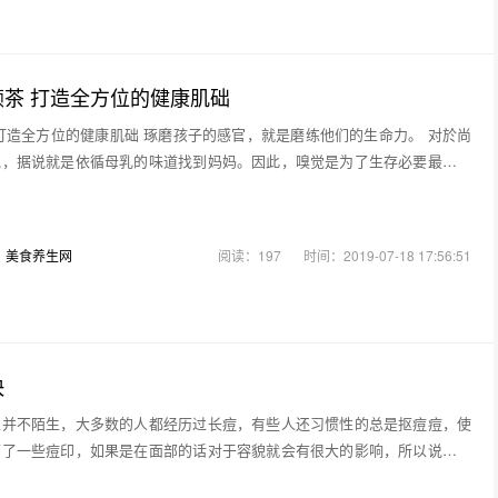
茶 打造全方位的健康肌础
打造全方位的健康肌础 琢磨孩子的感官，就是磨练他们的生命力。 对於尚
说，据说就是依循母乳的味道找到妈妈。因此，嗅觉是为了生存必要最原始
：
美食养生网
阅读：197
时间：2019-07-18 17:56:51
快
家并不陌生，大多数的人都经历过长痘，有些人还习惯性的总是抠痘痘，使
下了一些痘印，如果是在面部的话对于容貌就会有很大的影响，所以说就需