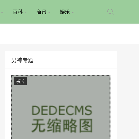
百科
商讯
娱乐
男神专题
乐活