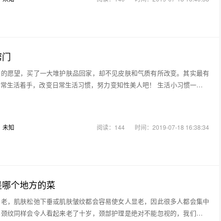
窍门
美的愿望，买了一大堆护肤品回家，却不见皮肤和气质有所改变。其实最有
常生活着手，改变日常生活习惯，努力变知性美人吧！ 生活小习惯一：早
：
未知
阅读：144
时间：2019-07-18 16:38:34
是哪个地方的菜
易老，肌肤松弛下垂或肌肤皱纹都会容易使女人显老，因此很多人都会集中
实颈纹同样会令人看起来老了十岁，颈部护理是绝对不能忽视的，我们一起