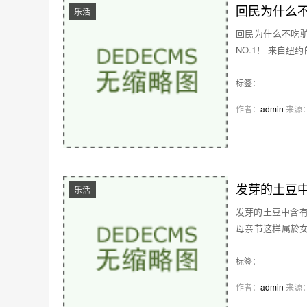
回民为什么不
乐活
回民为什么不吃驴
NO.1！ 来自纽
脍炙人口…
标签：
作者：
admin
来源
发芽的土豆中
乐活
发芽的土豆中含有一
母亲节这样属於女
温馨献礼，从…
标签：
作者：
admin
来源