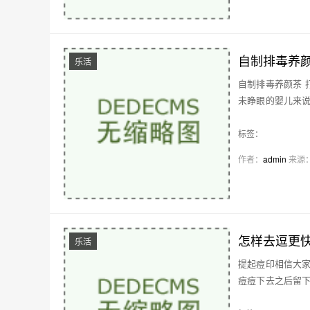
自制排毒养颜
乐活
自制排毒养颜茶 
未睁眼的婴儿来
的…
标签：
作者：
admin
来源
怎样去逗更
乐活
提起痘印相信大
痘痘下去之后留
要…