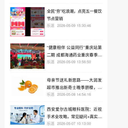
全民“夯”吃浪潮，点亮五一餐饮
节点营销
乐活
2026-05-09 15:30:46
“健康相伴 公益同行”重庆站第
二期 成都海通药业重庆春季健
乐活
2026-05-09 13:56:50
康科普公益活动成功举办
母亲节送礼新思路——大润发
超市推出新奇士晚季脐橙，把
乐活
2026-05-08 14:54:16
健康带回家
西安爱尔古城眼科医院：近视
手术全攻略，常见疑问+真实参
乐活
2026-05-07 10:13:00
考一站式解答