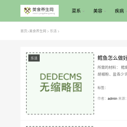
菜系
美容
疾病
首页
>
美食养生网
>
乐活
>
鳕鱼怎么做
乐活
所需的材料： 鳕鱼2
胡椒粉、盐各少许
2、在鳕鱼的…
标签：
作者：
admin
来源