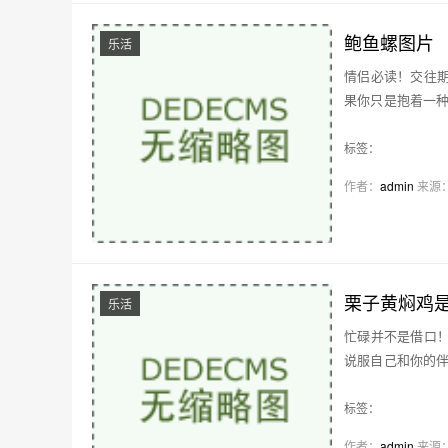
鲍鱼螺图片
乐活
情侣必读！交往期
果你只是抱着一
在…
标签：
作者：
admin
来源
栗子黄焖鸡
乐活
忙碌并不是借口！
说服自己和你的
的…
标签：
作者：
admin
来源