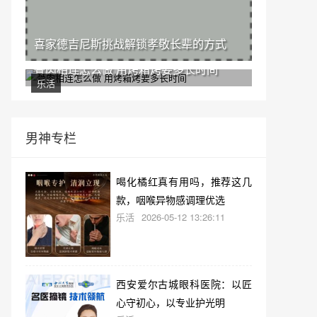
喜家德吉尼斯挑战解锁孝敬长辈的方式
骨肉相连怎么做 用烤箱烤要多长时间
乐活
男神专栏
喝化橘红真有用吗，推荐这几
款，咽喉异物感调理优选
乐活
2026-05-12 13:26:11
西安爱尔古城眼科医院：以匠
心守初心，以专业护光明