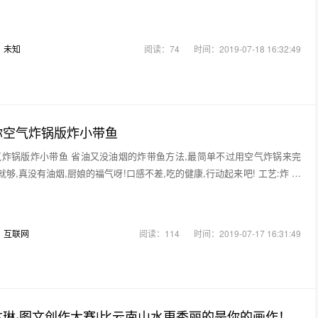
：
未知
阅读：74
时间：2019-07-18 16:32:49
你空气炸锅版炸小带鱼
炸锅版炸小带鱼 省油又没油烟的炸带鱼方法,最简单不过用空气炸锅来完
就够,真没有油烟,厨娘的福气呀!口感不差,吃的健康,行动起来吧! 工艺:炸 口
：
互联网
阅读：114
时间：2019-07-17 16:31:49
琳·图文创作大赛|比云南山水更秀丽的是你的画作！