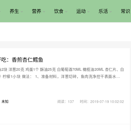
养生
营养
饮食
运动
乐活
常识
好吃：香煎杏仁鳕鱼
块 洋葱20克 鸡蛋1个 酥油25克 白葡萄酒70ML 橄榄油20ML 杏仁片、白
 柠檬1小块 做法： 1、准备材料，洋葱切碎，鱼肉洗净控干表面水份。
：
未知
阅读：137
时间：2019-07-19 10:02:02