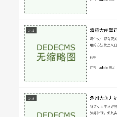
清蒸大闸蟹
乐活
每个女生都有变
用的方法就是从日
睡…
标签：
作者：
admin
来源
潮州大鱼丸
乐活
所谓女人不补好
脸部护理。但其