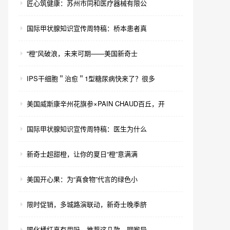
匠心筑健康：苏州市同和医疗器械有限公
国际甲状腺知识宣传周特稿：桥本患者真
“橙”风破浪，未来可期——美国新奇士
IPS干细胞＂治愈＂1型糖尿病快来了？很多
美国威斯康辛州花旗参×PAIN CHAUD百丘，开
国际甲状腺知识宣传周特稿：医生为什么
新奇士超甜橙，让你的夏日“橙”意满满
美国开心果：为“真食物”代言的绿色小
限时促销，多城路演联动，新奇士晚季脐
喝化橘红真有用吗，推荐这几款，咽喉异