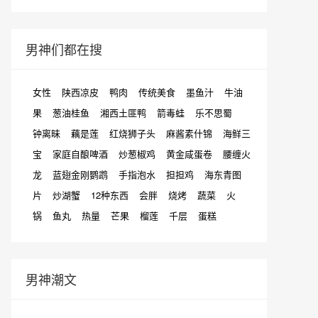
男神们都在搜
女性
陕西凉皮
鸭肉
传统美食
墨鱼汁
牛油
果
葱油桂鱼
湘西土匪鸭
箭毒蛙
乐不思蜀
钟离昧
藕是莲
红烧狮子头
麻酱素什锦
海鲜三
宝
家庭自酿啤酒
炒葱椒鸡
黄金咸蛋卷
腰缠火
龙
蓝翅金刚鹦鹉
手指泡水
担担鸡
海东青图
片
炒湖蟹
12种东西
会胖
烧烤
蔬菜
火
锅
鱼丸
热量
芒果
榴莲
千层
蛋糕
男神潮文