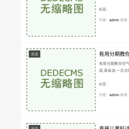
来…
标签：
作者：
admin
来源
有用分期教
乐活
有用分期教你空气
成,真省油,一点点
味…
标签：
作者：
admin
来源
幸福儿童科达
乐活