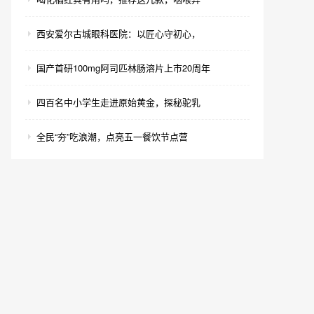
西安爱尔古城眼科医院：以匠心守初心，
国产首研100mg阿司匹林肠溶片上市20周年
四百名中小学生走进原始黄金，探秘驼乳
全民“夯”吃浪潮，点亮五一餐饮节点营