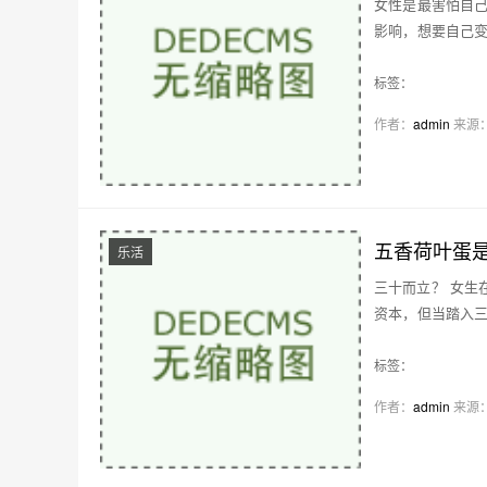
女性是最害怕自
影响，想要自己
家…
标签：
作者：
admin
来源
五香荷叶蛋
乐活
三十而立？ 女生
资本，但当踏入
论…
标签：
作者：
admin
来源