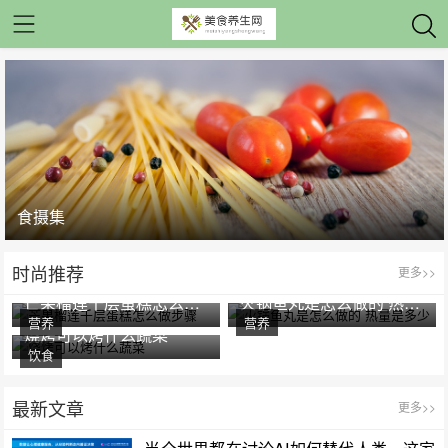
食摄集
时尚推荐
更多>>
芒果榴莲千层蛋糕怎么做步骤
火锅鱼丸是怎么做的 热量是多少
营养
营养
烧烤可以烤什么蔬菜
饮食
最新文章
更多>>