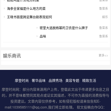
海参全家福是什么地方的菜
鲁菜系
王晓书首度跨足舞台剧表现如何
娱乐
密室大逃脱杨幂的卫衣是什么牌子
鲁菜系
品味
鲁菜系
娱乐商讯
更多>>
摩登时尚
奢华品味
品牌秀场
美容专题
精致生活
摩登时尚网：部分内容来源用户上传，登载此文出于传递更多信息之目
的，并不意味着赞同其观点或证实其描述，不可作为直接的消费指导与
投资建议。文章内容仅供参考，如有侵犯版权请来信告知E-
mail:1039585111@qq.com,我们将立即处理。 软文投稿合作QQ：