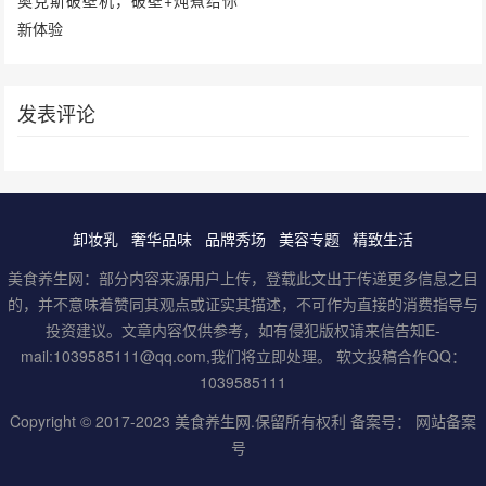
新体验
发表评论
卸妆乳
奢华品味
品牌秀场
美容专题
精致生活
美食养生网：部分内容来源用户上传，登载此文出于传递更多信息之目
的，并不意味着赞同其观点或证实其描述，不可作为直接的消费指导与
投资建议。文章内容仅供参考，如有侵犯版权请来信告知E-
mail:1039585111@qq.com,我们将立即处理。 软文投稿合作QQ：
1039585111
Copyright © 2017-2023
美食养生网
.保留所有权利 备案号：
网站备案
号