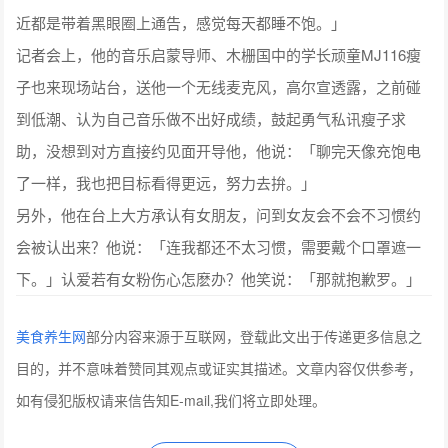
近都是带着黑眼圈上通告，感觉每天都睡不饱。」
记者会上，他的音乐启蒙导师、木栅国中的学长顽童MJ116瘦
子也来现场站台，送他一个无线麦克风，高尔宣透露，之前碰
到低潮、认为自己音乐做不出好成绩，鼓起勇气私讯瘦子求
助，没想到对方直接约见面开导他，他说：「聊完天像充饱电
了一样，我也把目标看得更远，努力去拚。」
另外，他在台上大方承认有女朋友，问到女友会不会不习惯约
会被认出来？他说：「连我都还不太习惯，需要戴个口罩遮一
下。」认爱若有女粉伤心怎麽办？他笑说：「那就抱歉罗。」
美食养生网
部分内容来源于互联网，登载此文出于传递更多信息之
目的，并不意味着赞同其观点或证实其描述。文章内容仅供参考，
如有侵犯版权请来信告知E-mail,我们将立即处理。