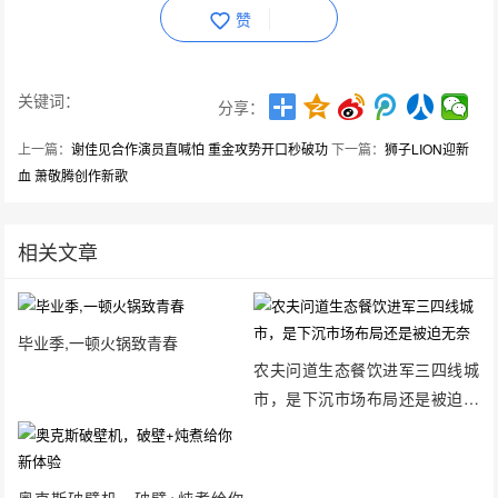
赞
关键词：
分享：
上一篇：
谢佳见合作演员直喊怕 重金攻势开口秒破功
下一篇：
狮子LION迎新
血 萧敬腾创作新歌
相关文章
毕业季,一顿火锅致青春
农夫问道生态餐饮进军三四线城
市，是下沉市场布局还是被迫无
奈
奥克斯破壁机，破壁+炖煮给你