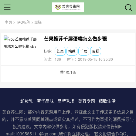
主页
>
TAG标签
> 蛋糕
芒果榴莲千层蛋糕怎么做步骤
标签：
芒果
榴莲
千层
蛋糕
阅读：136
时间：2019-05-15 16:35:30
共1页/1条
卸妆乳
奢华品味
品牌秀场
美容专题
精致生活
美食养生网：部分内容来源用户上传，登载此文出于传递更多信息之目
的，并不意味着赞同其观点或证实其描述，不可作为直接的消费指导与
投资建议。文章内容仅供参考，如有侵犯版权请来信告知E-
mail:1039585111@qq.com,我们将立即处理。 软文投稿合作QQ：