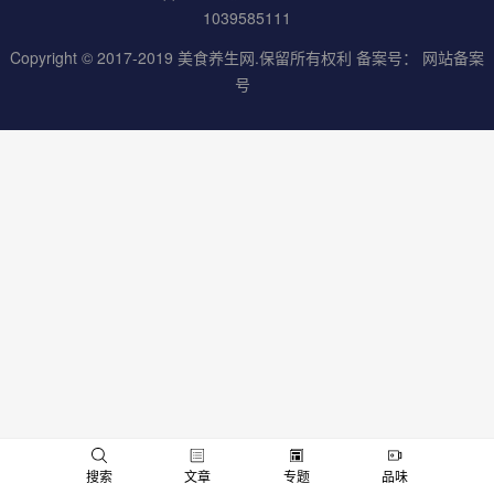
1039585111
Copyright © 2017-2019
美食养生网
.保留所有权利 备案号：
网站备案
号
男
女
搜索
文章
专题
品味
神
神